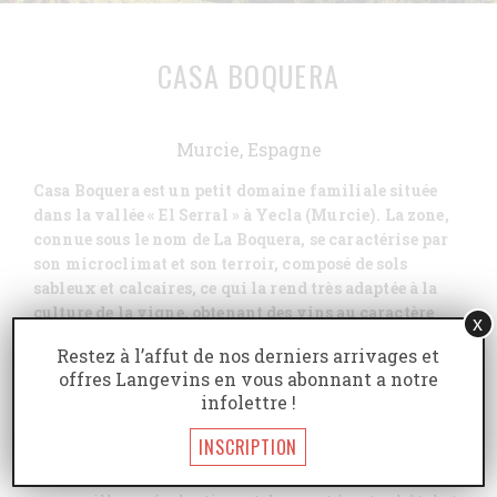
CASA BOQUERA
Murcie, Espagne
Casa Boquera est un petit domaine familiale située
dans la vallée « El Serral » à Yecla (Murcie). La zone,
connue sous le nom de La Boquera, se caractérise par
son microclimat et son terroir, composé de sols
sableux et calcaires, ce qui la rend très adaptée à la
culture de la vigne, obtenant des vins au caractère
x
tout à fait unique.
Restez à l’affut de nos derniers arrivages et
offres Langevins en vous abonnant a notre
Les variétés rouges sont : Monastrell, une variété
infolettre !
indigène de la région et le grand protagoniste de nos
vins. Petit Verdot, Syrah et Grenache Tintorera. La
INSCRIPTION
superficie totale de nos vignobles est de 20 Ha, tous
situés autour de la cave pour un meilleur contrôle et